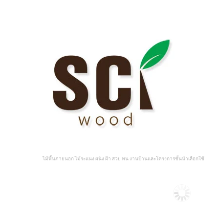
ไม้พื้นภายนอก ไม้ระแนง ผนัง ฝ้า สวย ทน งานบ้านและโครงการชั้นนำเลือกใช้