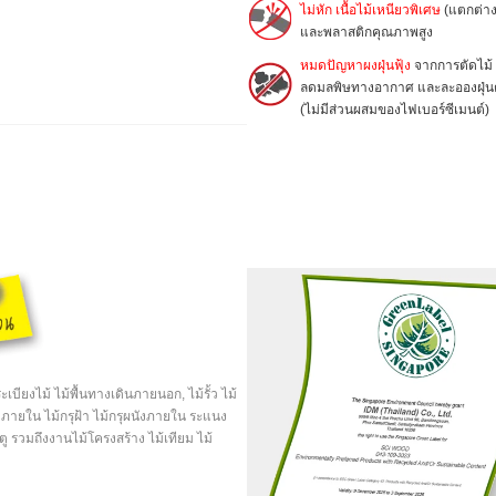
ไม่หัก เนื้อไม้เหนียวพิเศษ
(แตกต่าง
และพลาสติกคุณภาพสูง
หมดปัญหาผงฝุ่นฟุ้ง
จากการตัดไม้
ลดมลพิษทางอากาศ และละอองฝุ่นตก
(ไม่มีส่วนผสมของไฟเบอร์ซีเมนต์)
เบียงไม้ ไม้พื้นทางเดินภายนอก, ไม้รั้ว ไม้
่งภายใน
ไม้กรุฝ้า
ไม้กรุผนังภายใน ระแนง
ู รวมถึงงานไม้โครงสร้าง ไม้เทียม ไม้