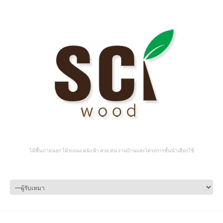
ไม้พื้นภายนอก ไม้ระแนง ผนัง ฝ้า สวย ทน งานบ้านและโครงการชั้นนำเลือกใช้