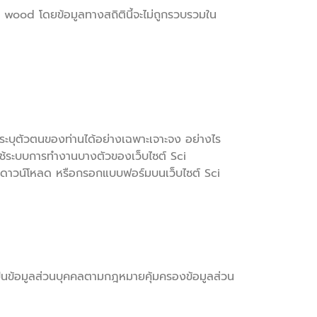
 Sci wood โดยข้อมูลทางสถิตินี้จะไม่ถูกรวบรวมใน
ถระบุตัวตนของท่านได้อย่างเฉพาะเจาะจง อย่างไร
ะใช้ระบบการทำงานบางตัวของเว็บไซต์ Sci
า ทำการดาวน์โหลด หรือกรอกแบบฟอร์มบนเว็บไซต์ Sci
่าเป็นข้อมูลส่วนบุคคลตามกฎหมายคุ้มครองข้อมูลส่วน