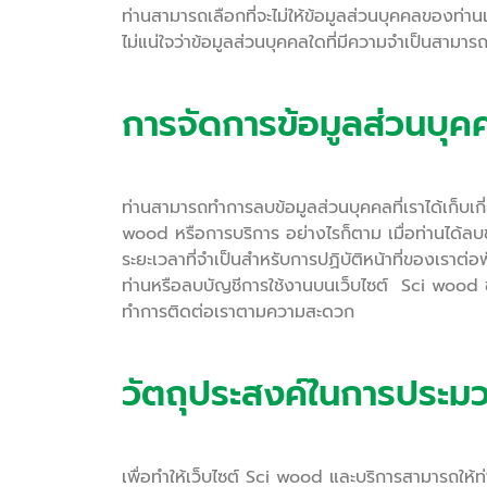
ท่านสามารถเลือกที่จะไม่ให้ข้อมูลส่วนบุคคลของท่า
ไม่แน่ใจว่าข้อมูลส่วนบุคคลใดที่มีความจำเป็นสามาร
การจัดการข้อมูลส่วนบุค
ท่านสามารถทำการลบข้อมูลส่วนบุคคลที่เราได้เก็บเ
wood หรือการบริการ อย่างไรก็ตาม เมื่อท่านได้ลบข้
ระยะเวลาที่จำเป็นสำหรับการปฏิบัติหน้าที่ของเราต่อ
ท่านหรือลบบัญชีการใช้งานบนเว็บไซต์ Sci wood ข
ทำการติดต่อเราตามความสะดวก
วัตถุประสงค์ในการประม
เพื่อทำให้เว็บไซต์ Sci wood และบริการสามารถให้