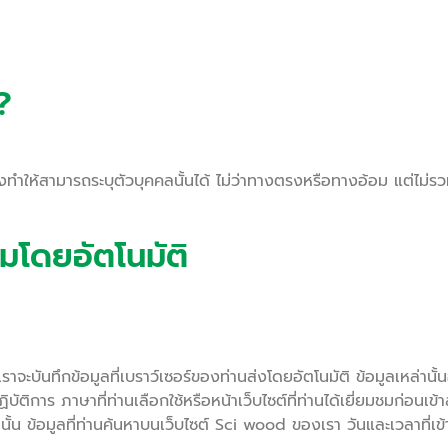
?
ึ่งทำให้สามารถระบุตัวบุคคลนั้นได้ ไม่ว่าทางตรงหรือทางอ้อม แต่ไม่
วมโดยอัตโนมัติ
งเราจะบันทึกข้อมูลที่เบราว์เซอร์ของท่านส่งโดยอัตโนมัติ ข้อมูลเหล่
ิบัติการ ภาษาที่ท่านเลือกใช้หรือหน้าเว็บไซต์ที่ท่านได้เยี่ยมชมก่อนเ
ล่านั้น ข้อมูลที่ท่านค้นหาบนเว็บไซต์ Sci wood ของเรา วันและเวลาที่เข