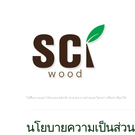
ไม้พื้นภายนอก ไม้ระแนง ผนัง ฝ้า สวย ทน งานบ้านและโครงการชั้นนำเลือกใช้
นโยบายความเป็นส่วน