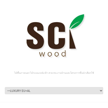
ไม้พื้นภายนอก ไม้ระแนง ผนัง ฝ้า สวย ทน งานบ้านและโครงการชั้นนำเลือกใช้