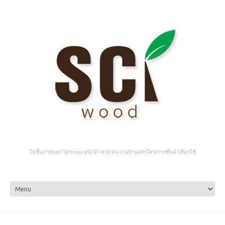
ไม้พื้นภายนอก ไม้ระแนง ผนัง ฝ้า สวย ทน งานบ้านและโครงการชั้นนำเลือกใช้