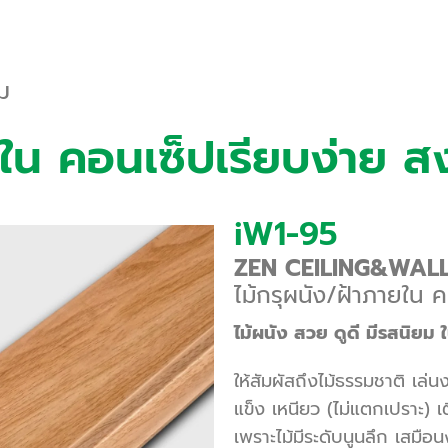
ยม
ยใน คอนเซ็ปเรียบง่าย ส
iW1-95
ZEN CEILING&WAL
ไม้กรุผนัง/ฝ้าภายใน
ค
ไม้ผนัง สวย ดูดี มีรสนิย
ให้สัมผัสถึงไม้ธรรมชาติ เล่
แข็ง เหนียว (ไม่แตกเปราะ) เติ
เพราะไม้มีระดับนูนลึก เสมื