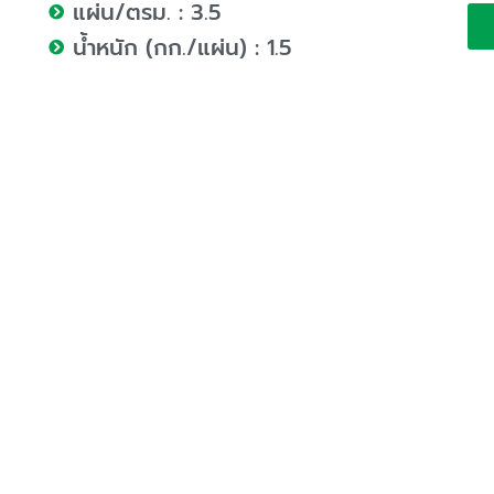
แผ่น/ตรม. : 3.5
น้ำหนัก (กก./แผ่น) : 1.5