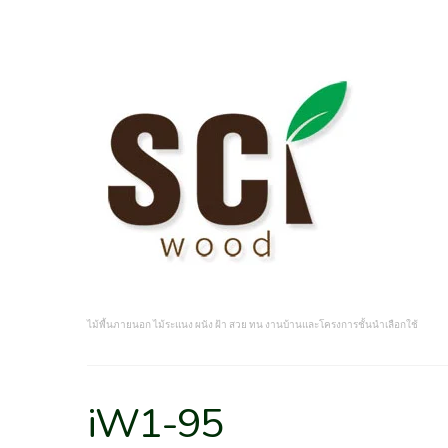
ไม้พื้นภายนอก ไม้ระแนง ผนัง ฝ้า สวย ทน งานบ้านและโครงการชั้นนำเลือกใช้
iW1-95