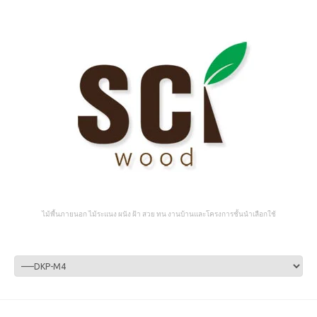
ไม้พื้นภายนอก ไม้ระแนง ผนัง ฝ้า สวย ทน งานบ้านและโครงการชั้นนำเลือกใช้