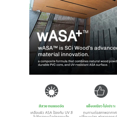
สีสวย ทนแดดจัด
แข็งเหนียว ไม่เปราะ
เคลือบผิว ASA ป้องกัน UV สี
ทนทานต่อสภาพอากาศท
ไม่ซีดจางแม้อยู่กลางแจ้ง
เปลี่ยนแปลง ฟาซาดคงรู