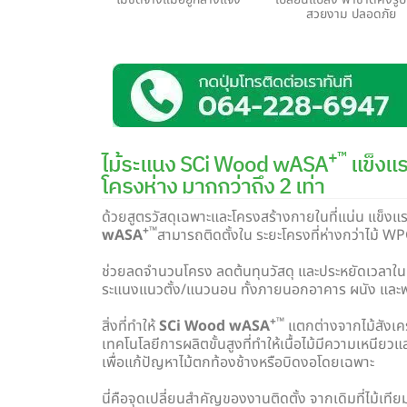
สวยงาม ปลอดภัย
+™
ไม้ระแนง SCi Wood wASA
แข็งแรง
โครงห่าง มากกว่าถึง 2 เท่า
ด้วยสูตรวัสดุเฉพาะและโครงสร้างกายในที่แน่น แข็งแ
+™
wASA
สามารถติดตั้งใน ระยะโครงที่ห่างกว่าไม้ WPC 
ช่วยลดจำนวนโครง ลดต้นทุนวัสดุ และประหยัดเวลาใน 
ระแนงแนวตั้ง/แนวนอน ทั้งภายนอกอาคาร ผนัง และ
+™
สิ่งที่ทำให้
SCi Wood wASA
แตกต่างจากไม้สังเคร
เทคโนโลยีการผลิตขั้นสูงที่ทำให้เนื้อไม้มีความเหนียว
เพื่อแก้ปัญหาไม้ตกท้องช้างหรือบิดงอโดยเฉพาะ
นี่คือจุดเปลี่ยนสำคัญของงานติดตั้ง จากเดิมที่ไม้เทียมท