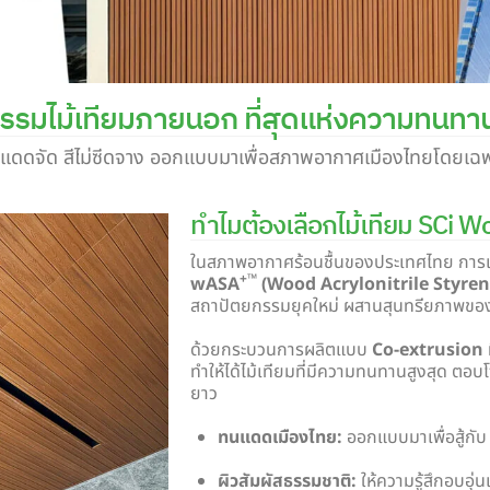
รรมไม้เทียมภายนอก ที่สุดแห่งความทนทานเ
นแดดจัด สีไม่ซีดจาง ออกแบบมาเพื่อสภาพอากาศเมืองไทยโดยเฉ
ทำไมต้องเลือกไม้เทียม SCi
ในสภาพอากาศร้อนชื้นของประเทศไทย การเ
+™
wASA
(Wood Acrylonitrile Styren
สถาปัตยกรรมยุคใหม่ ผสานสุนทรียภาพของไม้
ด้วยกระบวนการผลิตแบบ
Co-extrusion
ทำให้ได้ไม้เทียมที่มีความทนทานสูงสุด ตอบโ
ยาว
ทนแดดเมืองไทย:
ออกแบบมาเพื่อสู้กั
ผิวสัมผัสธรรมชาติ:
ให้ความรู้สึกอบอุ่น