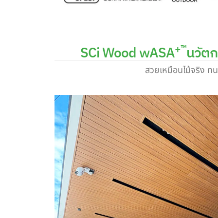
+™
SCi Wood wASA
นวัตก
สวยเหมือนไม้จริง ท