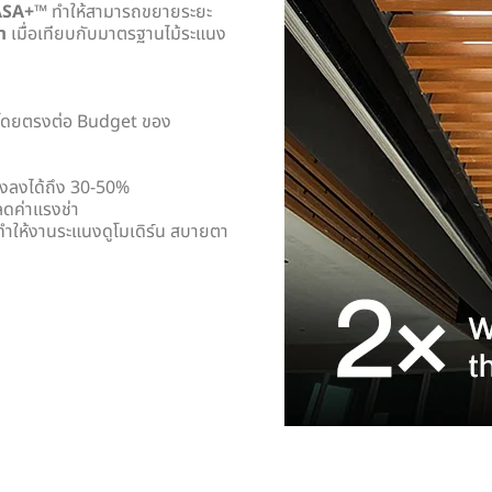
ASA+™
ทำให้สามารถขยายระยะ
่า
เมื่อเทียบกับมาตรฐานไม้ระแนง
ีโดยตรงต่อ Budget ของ
งลงได้ถึง 30-50%
ลดค่าแรงช่า
ำให้งานระแนงดูโมเดิร์น สบายตา